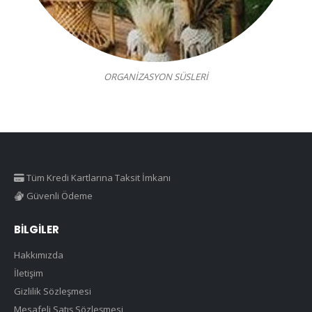
ORGANİZASYON SÜSLERİ
Tüm Kredi Kartlarına Taksit İmkanı
Güvenli Ödeme
BILGILER
Hakkımızda
İletişim
Gizlilik Sözleşmesi
Mesafeli Satış Sözleşmesi