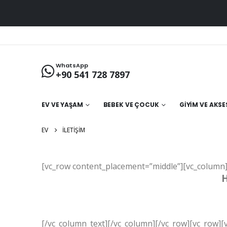
WhatsApp
+90 541 728 7897
EV VE YAŞAM
BEBEK VE ÇOCUK
GIYIM VE AKS
EV
İLETIŞIM
[vc_row content_placement=”middle”][vc_column]
H
[/vc_column_text][/vc_column][/vc_row][vc_row][