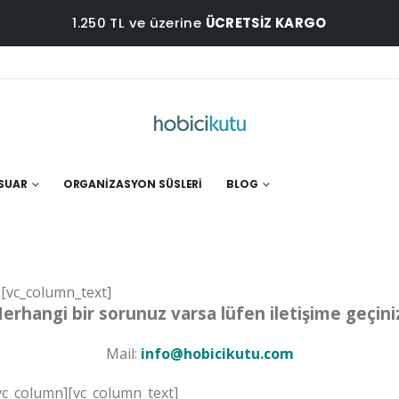
1.250 TL ve üzerine
ÜCRETSİZ KARGO
ESUAR
ORGANIZASYON SÜSLERI
BLOG
[vc_column_text]
erhangi bir sorunuz varsa lüfen iletişime geçini
Mail:
info@hobicikutu.com
vc_column][vc_column_text]