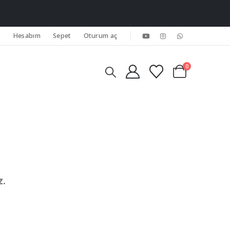
Hesabım
Sepet
Oturum aç
0
z.