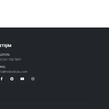
LETIŞIM
LEFON:
0 541 728 7897
AIL:
fo@hobicikutu.com