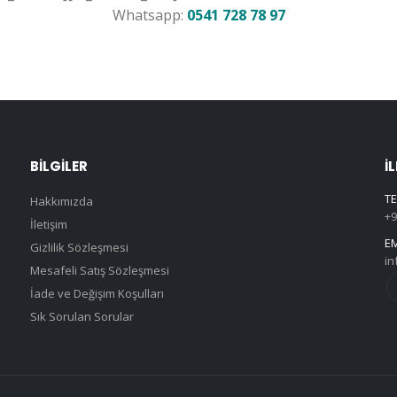
Whatsapp:
0541 728 78 97
BILGILER
İ
TE
Hakkımızda
+9
İletişim
EM
Gizlilik Sözleşmesi
in
Mesafeli Satış Sözleşmesi
İade ve Değişim Koşulları
Sık Sorulan Sorular