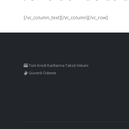
[/vc_column_text][/vc_column][/vc_row]
Tüm Kredi Kartlarına Taksit İmkanı
Güvenli Ödeme