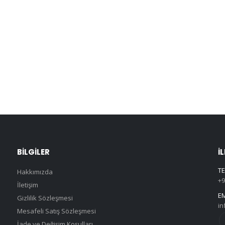
BILGILER
İ
TE
Hakkımızda
+9
İletişim
EM
Gizlilik Sözleşmesi
in
Mesafeli Satış Sözleşmesi
İade ve Değişim Koşulları