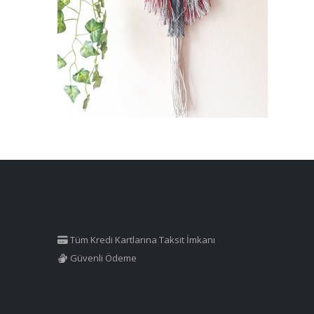
Tüm Kredi Kartlarına Taksit İmkanı
Güvenli Ödeme