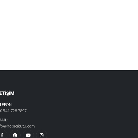
LETIŞIM
LEFON:
0 541 728 7897
AIL:
fo@hobicikutu.com