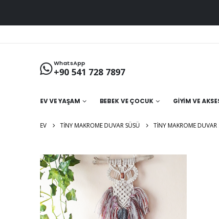
WhatsApp
+90 541 728 7897
EV VE YAŞAM
BEBEK VE ÇOCUK
GIYIM VE AKS
EV
TINY MAKROME DUVAR SÜSÜ
TINY MAKROME DUVAR