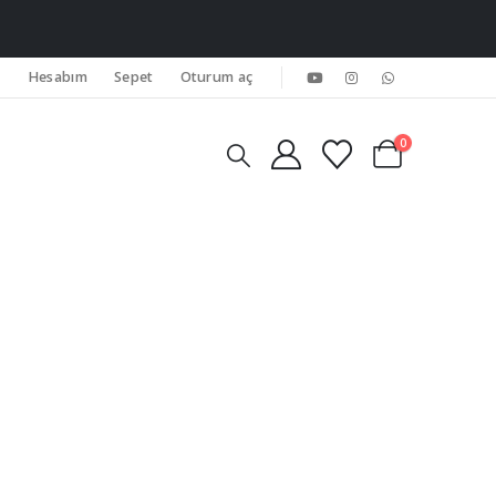
Hesabım
Sepet
Oturum aç
0