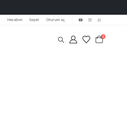
Hesabım
Sepet
Oturum aç
0