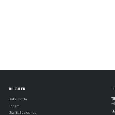
BILGILER
İ
TE
Hakkımızda
+9
İletişim
EM
Gizlilik Sözleşmesi