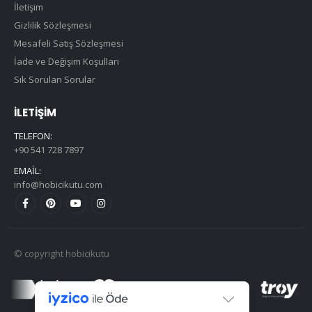
İletişim
Gizlilik Sözleşmesi
Mesafeli Satış Sözleşmesi
İade ve Değişim Koşulları
Sık Sorulan Sorular
İLETIŞIM
TELEFON:
+90 541 728 7897
EMAIL:
info@hobicikutu.com
© copyright hobicikutu