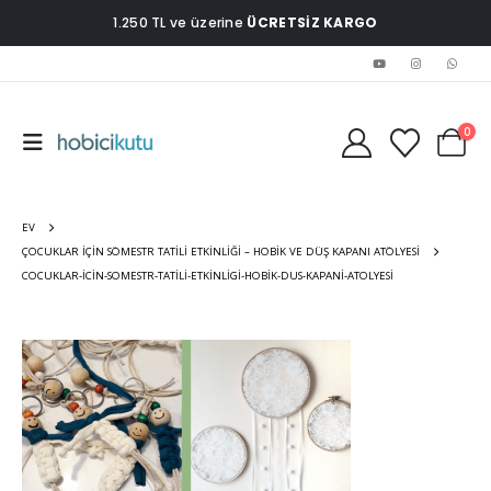
1.250 TL ve üzerine
ÜCRETSİZ KARGO
0
EV
ÇOCUKLAR IÇIN SÖMESTR TATILI ETKINLIĞI – HOBIK VE DÜŞ KAPANI ATÖLYESI
COCUKLAR-ICIN-SOMESTR-TATILI-ETKINLIGI-HOBIK-DUS-KAPANI-ATOLYESI