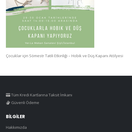
Çocuklar için Sömestr Tatili Etkinliği – Hobik ve Düş Kapanı Atölyesi
Tüm Kredi Kartlarına Taksit İmkanı
Güvenli Ödeme
BILGILER
Hakkımızda