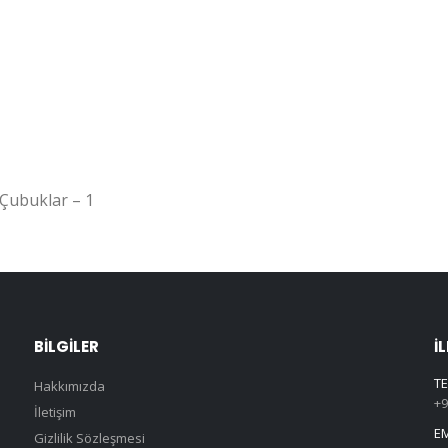
Çubuklar – 1
BILGILER
İ
TE
Hakkımızda
+9
İletişim
EM
Gizlilik Sözleşmesi