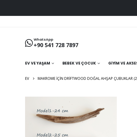
WhatsApp
+90 541 728 7897
EV VE YAŞAM
BEBEK VE ÇOCUK
GIYIM VE AKS
EV
MAKROME İÇIN DRIFTWOOD DOĞAL AHŞAP ÇUBUKLAR (20