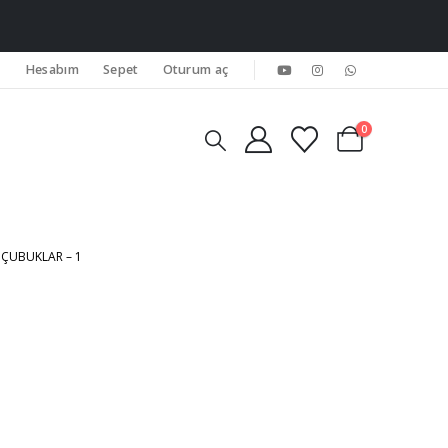
Hesabım
Sepet
Oturum aç
0
ÇUBUKLAR – 1