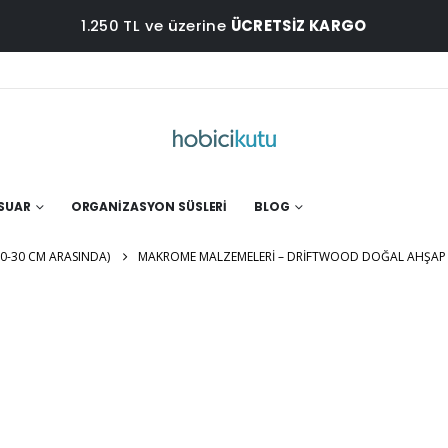
1.250 TL ve üzerine
ÜCRETSİZ KARGO
ESUAR
ORGANIZASYON SÜSLERI
BLOG
-30 CM ARASINDA)
MAKROME MALZEMELERI – DRIFTWOOD DOĞAL AHŞAP 