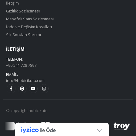
İletişim
Gizlilik Sözleşmesi
Mesafeli Satış Sözleşmesi
İade ve Değişim Koşulları
Sık Sorulan Sorular
İLETIŞIM
TELEFON:
+90 541 728 7897
EMAIL:
info@hobicikutu.com
© copyright hobicikutu