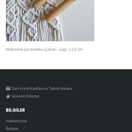
Makrome için Bambu Çubuk – Çap: 2-2,5 cm
Tüm Kredi Kartlarına Taksit İmkanı
Güvenli Ödeme
BILGILER
Hakkımızda
İletişim