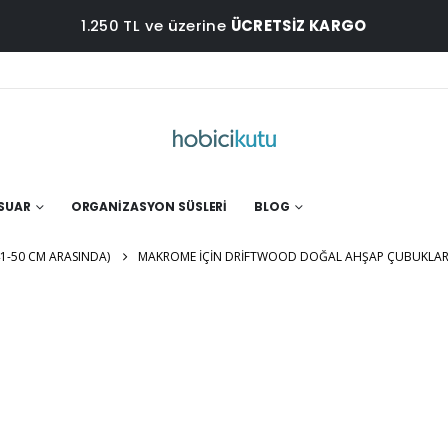
1.250 TL ve üzerine
ÜCRETSİZ KARGO
ESUAR
ORGANIZASYON SÜSLERI
BLOG
-50 CM ARASINDA)
MAKROME İÇIN DRIFTWOOD DOĞAL AHŞAP ÇUBUKLAR-