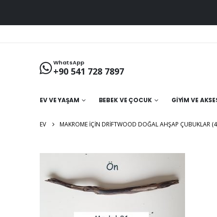
WhatsApp
+90 541 728 7897
EV VE YAŞAM
BEBEK VE ÇOCUK
GIYIM VE AKS
EV
MAKROME İÇIN DRIFTWOOD DOĞAL AHŞAP ÇUBUKLAR (41