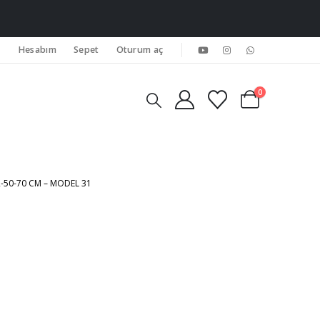
Hesabım
Sepet
Oturum aç
0
50-70 CM – MODEL 31