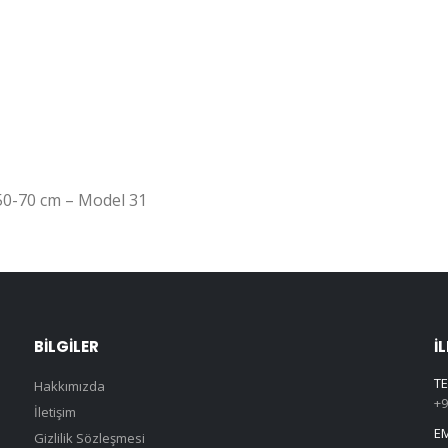
50-70 cm – Model 31
BILGILER
İ
TE
Hakkımızda
+9
İletişim
EM
Gizlilik Sözleşmesi