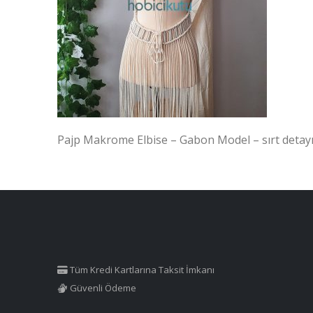
Pajp Makrome Elbise – Gabon Model – sırt detay
Tüm Kredi Kartlarına Taksit İmkanı
Güvenli Ödeme