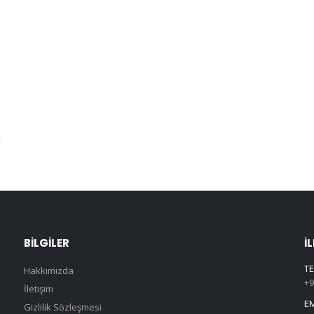
ı
BILGILER
İ
TE
Hakkımızda
+9
İletişim
EM
Gizlilik Sözleşmesi