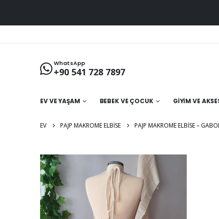
WhatsApp
+90 541 728 7897
EV VE YAŞAM
BEBEK VE ÇOCUK
GIYIM VE AKS
EV
PAJP MAKROME ELBISE
PAJP MAKROME ELBISE – GABO