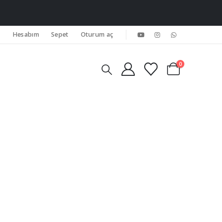
Hesabım
Sepet
Oturum aç
0