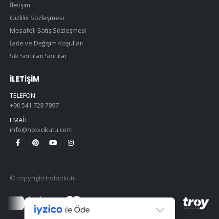
İletişim
Gizlilik Sözleşmesi
Mesafeli Satış Sözleşmesi
İade ve Değişim Koşulları
Sık Sorulan Sorular
İLETIŞIM
TELEFON:
+90 541 728 7897
EMAIL:
info@hobicikutu.com
© copyright hobicikutu