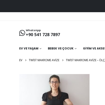
WhatsApp
+90 541 728 7897
EV VE YAŞAM
BEBEK VE ÇOCUK
GIYIM VE AKS
EV
TWIST MAKROME AVIZE
TWIST MAKROME AVIZE – ÖL