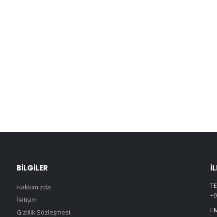
BILGILER
İ
TE
Hakkımızda
+9
İletişim
EM
Gizlilik Sözleşmesi