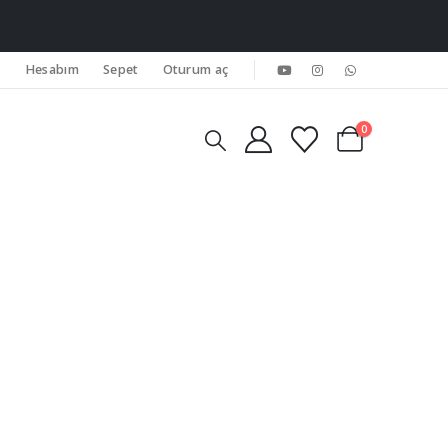
Hesabım
Sepet
Oturum aç
0