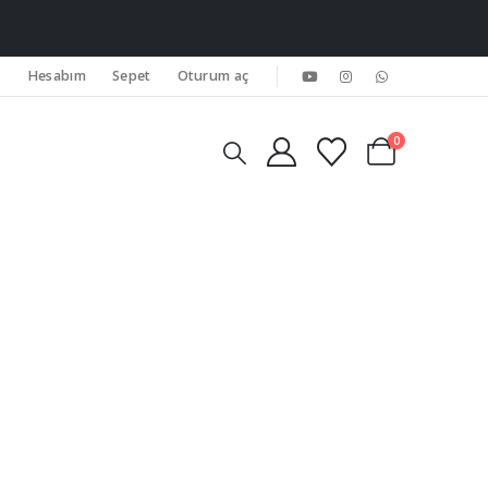
Hesabım
Sepet
Oturum aç
0