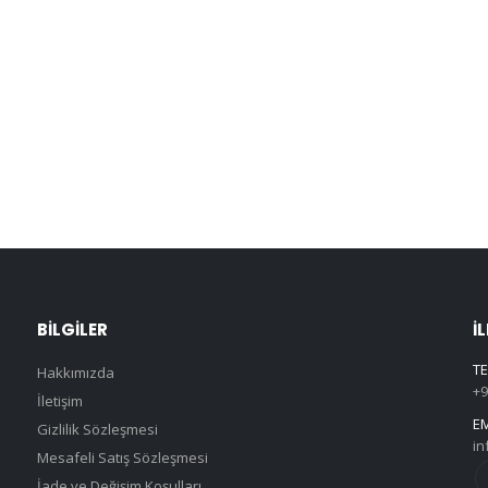
BILGILER
İ
TE
Hakkımızda
+9
İletişim
EM
Gizlilik Sözleşmesi
in
Mesafeli Satış Sözleşmesi
İade ve Değişim Koşulları