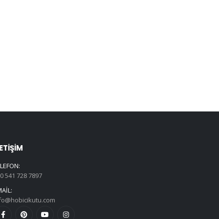
LETIŞIM
LEFON:
0 541 728 7897
AIL:
fo@hobicikutu.com