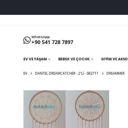
WhatsApp
+90 541 728 7897
EV VE YAŞAM
BEBEK VE ÇOCUK
GIYIM VE AKS
EV
DANTEL DREAMCATCHER - 2'LI - SB2711
DREAMMER