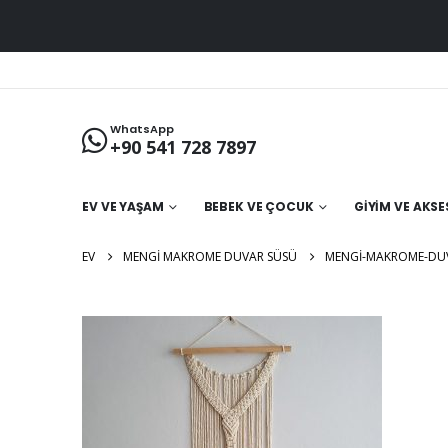
WhatsApp
+90 541 728 7897
EV VE YAŞAM
BEBEK VE ÇOCUK
GIYIM VE AKS
EV
MENGI MAKROME DUVAR SÜSÜ
MENGI-MAKROME-DU