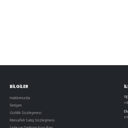
BILGILER
İ
TE
Hakkımızda
+9
İletişim
EM
Gizlilik Sözleşmesi
in
Mesafeli Satış Sözleşmesi
İade ve Değişim Koşulları