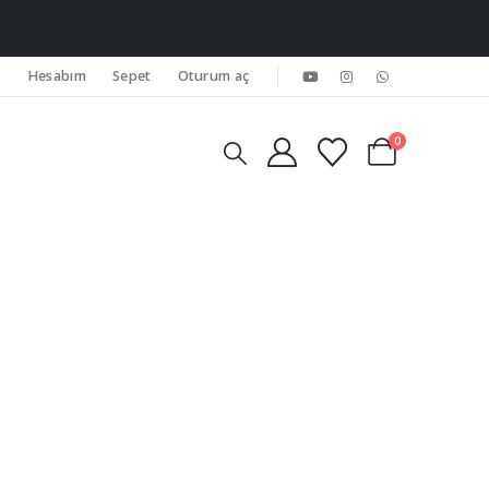
Hesabım
Sepet
Oturum aç
0