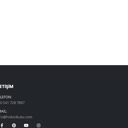
LETIŞIM
LEFON:
0 541 728 7897
AIL:
fo@hobicikutu.com