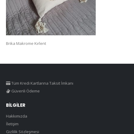
Brika Makrome Kırlent
Tüm Kredi Kartlarına Taksit İmkanı
Güvenli Ödeme
BILGILER
Hakkımızda
İletişim
Gizlilik Sözleşmesi