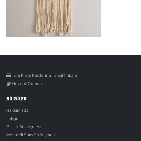
Tüm Kredi Kartlarına Taksit İmkanı
Güvenli Ödeme
BILGILER
Hakkımızda
İletişim
Gizlilik Sözleşmesi
Mesafeli Satış Sözleşmesi