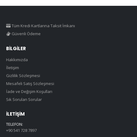
Tüm Kredi Kartlarına Taksit İmkanı
Güvenli Ödeme
BILGILER
Hakkımızda
İletişim
Gizlilik Sözleşmesi
Mesafeli Satış Sözleşmesi
İade ve Değişim Koşulları
Sık Sorulan Sorular
İLETIŞIM
TELEFON:
+90 541 728 7897