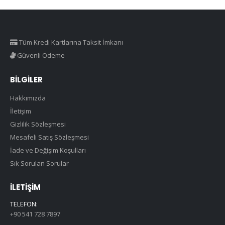
Tüm Kredi Kartlarına Taksit İmkanı
Güvenli Ödeme
BILGILER
Hakkımızda
İletişim
Gizlilik Sözleşmesi
Mesafeli Satış Sözleşmesi
İade ve Değişim Koşulları
Sık Sorulan Sorular
İLETIŞIM
TELEFON:
+90 541 728 7897