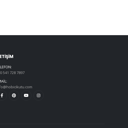
LETIŞIM
LEFON:
0 541 728 7897
AIL:
fo@hobicikutu.com