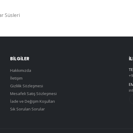
r Süsleri
BILGILER
İ
TE
Hakkımızda
+9
İletişim
EM
Gizlilik Sözleşmesi
in
Mesafeli Satış Sözleşmesi
İade ve Değişim Koşulları
Sık Sorulan Sorular