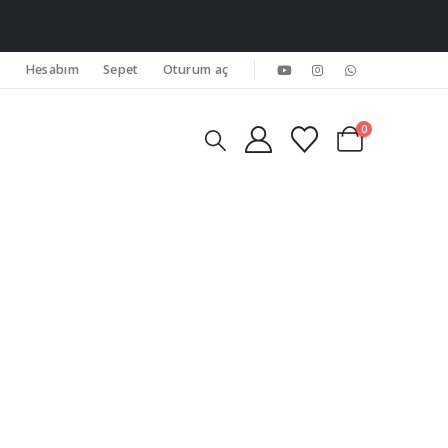
Hesabım
Sepet
Oturum aç
0