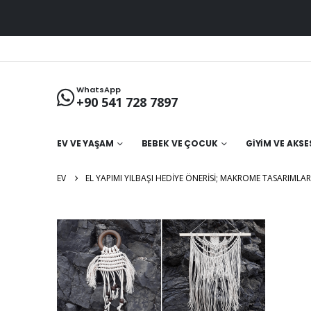
WhatsApp
+90 541 728 7897
EV VE YAŞAM
BEBEK VE ÇOCUK
GIYIM VE AKS
EV
EL YAPIMI YILBAŞI HEDIYE ÖNERISI; MAKROME TASARIMLAR