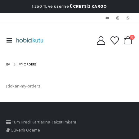
1.250 TL ve üzerine
ÜCRETSİZ KARGO
0
EV
MY ORDERS
[dokan-my-orders]
Tüm Kredi Kartlarına Taksit İmkanı
Güvenli Ödeme