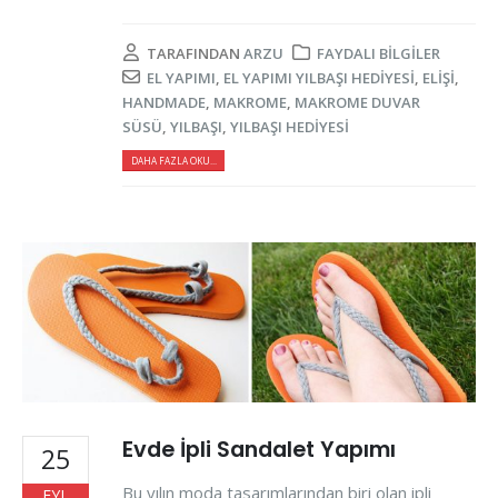
TARAFINDAN
ARZU
FAYDALI BILGILER
EL YAPIMI
,
EL YAPIMI YILBAŞI HEDIYESI
,
ELIŞI
,
HANDMADE
,
MAKROME
,
MAKROME DUVAR
SÜSÜ
,
YILBAŞI
,
YILBAŞI HEDIYESI
DAHA FAZLA OKU...
Evde İpli Sandalet Yapımı
25
Bu yılın moda tasarımlarından biri olan ipli
EYL