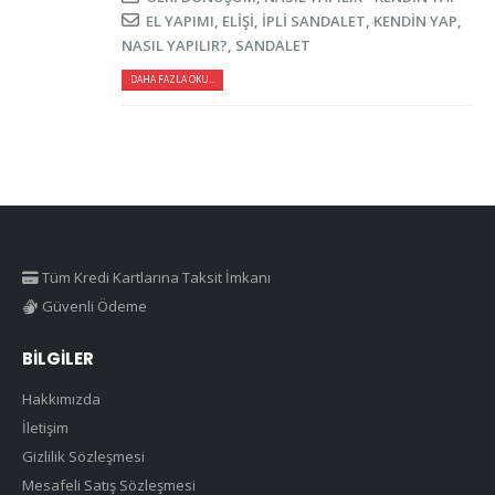
EL YAPIMI
,
ELIŞI
,
IPLI SANDALET
,
KENDIN YAP
,
NASIL YAPILIR?
,
SANDALET
DAHA FAZLA OKU...
Tüm Kredi Kartlarına Taksit İmkanı
Güvenli Ödeme
BILGILER
Hakkımızda
İletişim
Gizlilik Sözleşmesi
Mesafeli Satış Sözleşmesi