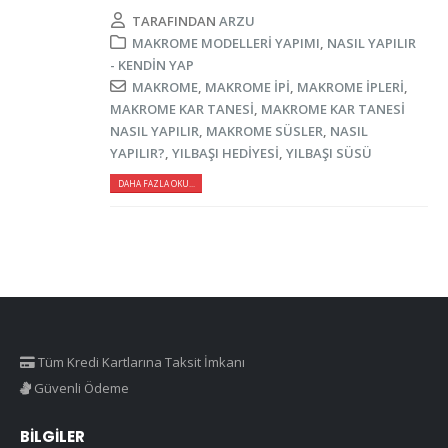
TARAFINDAN
ARZU
MAKROME MODELLERI YAPIMI
,
NASIL YAPILIR
- KENDIN YAP
MAKROME
,
MAKROME IPI
,
MAKROME IPLERI
,
MAKROME KAR TANESI
,
MAKROME KAR TANESI
NASIL YAPILIR
,
MAKROME SÜSLER
,
NASIL
YAPILIR?
,
YILBAŞI HEDIYESI
,
YILBAŞI SÜSÜ
DAHA FAZLA OKU...
Tüm Kredi Kartlarına Taksit İmkanı
Güvenli Ödeme
BILGILER