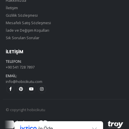
Hakkımızda
İletişim
Gizlilik Sözleşmesi
Mesafeli Satış Sözleşmesi
İade ve Değişim Koşulları
Sık Sorulan Sorular
İLETIŞIM
TELEFON:
+90 541 728 7897
EMAIL:
info@hobicikutu.com
© copyright hobicikutu