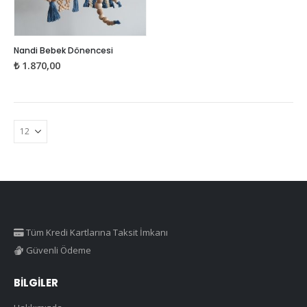
Bu
Nandi Bebek Dönencesi
ürünün
₺
1.870,00
birden
fazla
varyasyonu
var.
Seçenekler
ürün
sayfasından
seçilebilir
Tüm Kredi Kartlarına Taksit İmkanı
Güvenli Ödeme
BILGILER