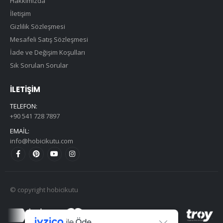
Hakkımızda
İletişim
Gizlilik Sözleşmesi
Mesafeli Satış Sözleşmesi
İade ve Değişim Koşulları
Sık Sorulan Sorular
İLETIŞIM
TELEFON:
+90 541 728 7897
EMAIL:
info@hobicikutu.com
© copyright hobicikutu