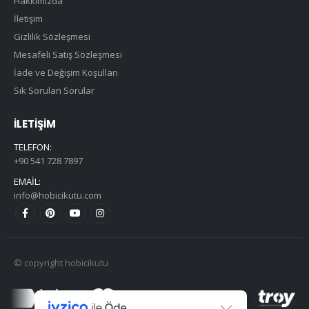
Hakkımızda
İletişim
Gizlilik Sözleşmesi
Mesafeli Satış Sözleşmesi
İade ve Değişim Koşulları
Sık Sorulan Sorular
İLETIŞIM
TELEFON:
+90 541 728 7897
EMAIL:
info@hobicikutu.com
© copyright hobicikutu