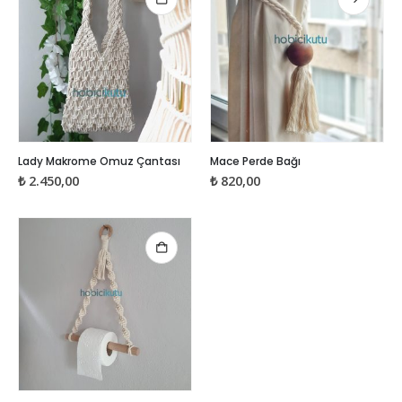
var.
Seçenekler
ürün
sayfasından
seçilebilir
Bu
Lady Makrome Omuz Çantası
Mace Perde Bağı
ürünün
₺
2.450,00
₺
820,00
birden
fazla
varyasyonu
var.
Seçenekler
ürün
sayfasından
seçilebilir