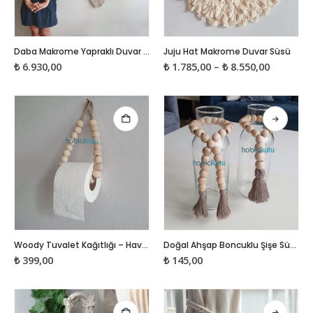
Bu
Bu
Daba Makrome Yapraklı Duvar Süsü
Juju Hat Makrome Duvar Süsü
ürünün
ürünün
Fiyat
₺
6.930,00
₺
1.785,00
–
₺
8.550,00
birden
birden
aralığı:
₺ 1.785,0
fazla
fazla
-
₺ 8.550,0
varyasyonu
varyasyonu
var.
var.
Seçenekler
Seçenekler
ürün
ürün
sayfasından
sayfasından
seçilebilir
seçilebilir
Bu
Woody Tuvalet Kağıtlığı – Havlu Askısı
Doğal Ahşap Boncuklu Şişe Süsü – ST2021
ürünün
₺
399,00
₺
145,00
birden
fazla
varyasyonu