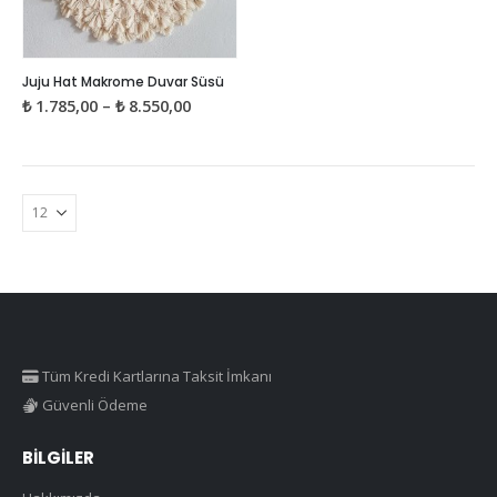
Bu
Juju Hat Makrome Duvar Süsü
ürünün
Fiyat
₺
1.785,00
–
₺
8.550,00
birden
aralığı:
₺ 1.785,00
fazla
-
₺ 8.550,00
varyasyonu
var.
Seçenekler
ürün
sayfasından
seçilebilir
Tüm Kredi Kartlarına Taksit İmkanı
Güvenli Ödeme
BILGILER