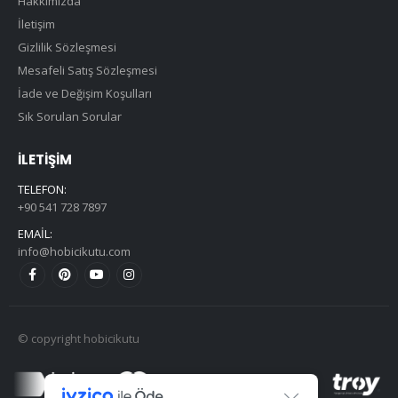
Hakkımızda
İletişim
Gizlilik Sözleşmesi
Mesafeli Satış Sözleşmesi
İade ve Değişim Koşulları
Sık Sorulan Sorular
İLETIŞIM
TELEFON:
+90 541 728 7897
EMAIL:
info@hobicikutu.com
© copyright hobicikutu