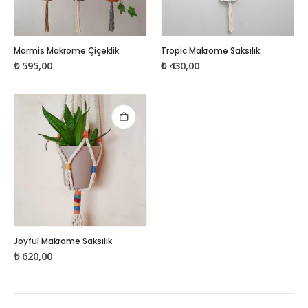
Bu
Bu
Marmis Makrome Çiçeklik
Tropic Makrome Saksılık
ürünün
ürünün
₺
595,00
₺
430,00
birden
birden
fazla
fazla
varyasyonu
varyasyonu
var.
var.
Seçenekler
Seçenekler
ürün
ürün
sayfasından
sayfasından
seçilebilir
seçilebilir
Joyful Makrome Saksılık
₺
620,00