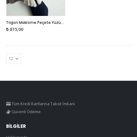
Bu
Trigon Makrome Peçete Yüzüğü – 6 adet
ürünün
₺
815,00
birden
fazla
varyasyonu
var.
Seçenekler
ürün
sayfasından
seçilebilir
Tüm Kredi Kartlarına Taksit İmkanı
Güvenli Ödeme
BILGILER