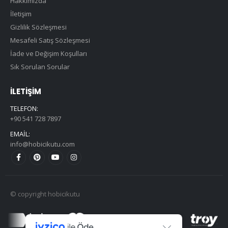
Hakkımızda
İletişim
Gizlilik Sözleşmesi
Mesafeli Satış Sözleşmesi
İade ve Değişim Koşulları
Sık Sorulan Sorular
İLETIŞIM
TELEFON:
+90 541 728 7897
EMAIL:
info@hobicikutu.com
© copyright hobicikutu