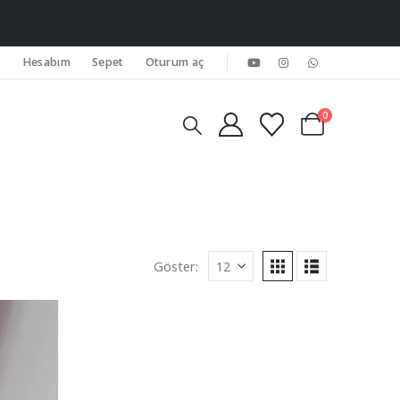
Hesabım
Sepet
Oturum aç
0
Göster: