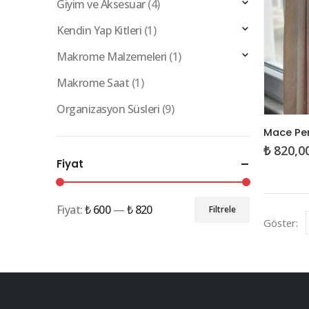
Giyim ve Aksesuar
(4)
Kendin Yap Kitleri
(1)
Makrome Malzemeleri
(1)
Makrome Saat
(1)
Organizasyon Süsleri
(9)
Bu
Mace Pe
ürünün
₺
820,0
birden
Fiyat
fazla
varyasy
var.
Fiyat:
₺ 600
—
₺ 820
Filtrele
En
En
Seçenekl
Göster:
ürün
düşük
yüksek
sayfasın
fiyat
fiyat
seçilebili