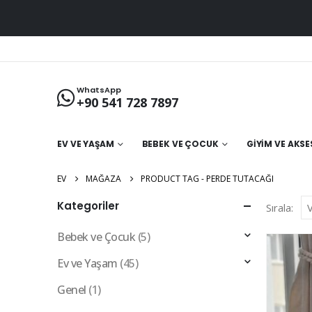
WhatsApp
+90 541 728 7897
EV VE YAŞAM
BEBEK VE ÇOCUK
GIYIM VE AKS
EV
MAĞAZA
PRODUCT TAG -
PERDE TUTACAĞI
Kategoriler
Sırala:
Bebek ve Çocuk
(5)
Ev ve Yaşam
(45)
Genel
(1)