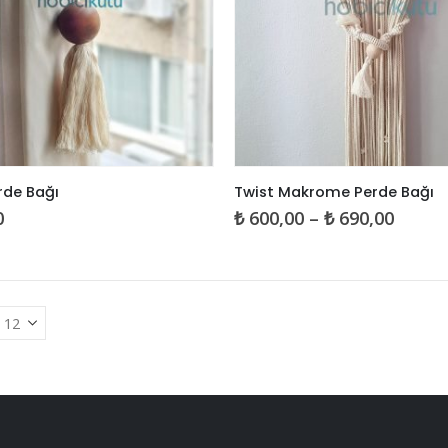
Bu
rde Bağı
Twist Makrome Perde Bağı
ürünün
Fiyat
0
₺
600,00
–
₺
690,00
birden
aralığı
fazla
₺ 600,
-
onu
varyasyonu
₺ 690,
var.
er
Seçenekler
ürün
dan
sayfasından
r
seçilebilir