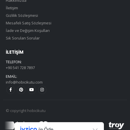
Hakkımızda
İletişim
Gizlilik Sözleşmesi
Mesafeli Satış Sözleşmesi
İade ve Değişim Koşulları
Sık Sorulan Sorular
İLETIŞIM
TELEFON:
+90 541 728 7897
EMAIL:
info@hobicikutu.com
© copyright hobicikutu