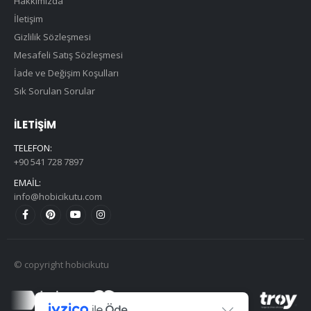
Hakkımızda
İletişim
Gizlilik Sözleşmesi
Mesafeli Satış Sözleşmesi
İade ve Değişim Koşulları
Sık Sorulan Sorular
İLETIŞIM
TELEFON:
+90 541 728 7897
EMAIL:
info@hobicikutu.com
© copyright hobicikutu