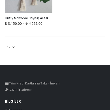
Bu
Fluffy Makrome Baykuş Ailesi
ürünün
Fiyat
₺
3.150,00
–
₺
4.275,00
birden
aralığı:
₺ 3.150,00
fazla
-
₺ 4.275,00
varyasyonu
var.
Seçenekler
ürün
sayfasından
seçilebilir
Tüm Kredi Kartlarına Taksit İmkanı
Güvenli Ödeme
BILGILER