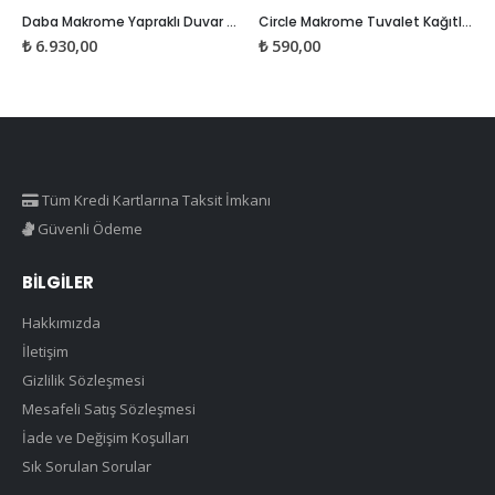
Daba Makrome Yapraklı Duvar Süsü
Circle Makrome Tuvalet Kağıtlığı – Havlu Askısı
₺
6.930,00
₺
590,00
Tüm Kredi Kartlarına Taksit İmkanı
Güvenli Ödeme
BILGILER
Hakkımızda
İletişim
Gizlilik Sözleşmesi
Mesafeli Satış Sözleşmesi
İade ve Değişim Koşulları
Sık Sorulan Sorular