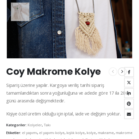
Coy Makrome Kolye
Sipariş üzerine yapılır. Kargoya veriliş tarihi sipariş
tamamlandıktan sonra yoğunluğuna ve adede göre 17 ila 20 iş
günü arasında değişmektedir.
Kişiye özel üretim olduğu için iptal, iade ve değişim yoktur.
Kategoriler:
Kolyeler
,
Takı
Etiketler:
el yapımı
,
el yapımı kolye
,
kışlık kolye
,
kolye
,
makrame
,
makrome