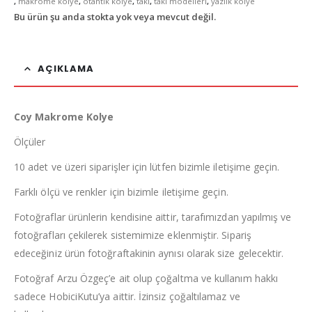
,
makrome kolye
,
otantik kolye
,
takı
,
takı modelleri
,
yazlık kolye
Bu ürün şu anda stokta yok veya mevcut değil.
AÇIKLAMA
Coy Makrome Kolye
Ölçüler
10 adet ve üzeri siparişler için lütfen bizimle iletişime geçin.
Farklı ölçü ve renkler için bizimle iletişime geçin.
Fotoğraflar ürünlerin kendisine aittir, tarafımızdan yapılmış ve
fotoğrafları çekilerek sistemimize eklenmiştir. Sipariş
edeceğiniz ürün fotoğraftakinin aynısı olarak size gelecektir.
Fotoğraf Arzu Özgeç’e ait olup çoğaltma ve kullanım hakkı
sadece HobiciKutu’ya aittir. İzinsiz çoğaltılamaz ve