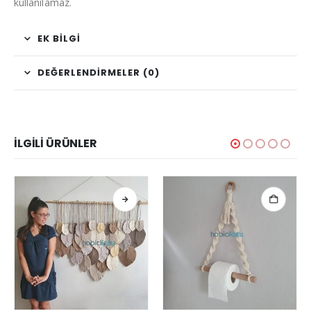
kullanılamaz.
EK BILGI
DEĞERLENDIRMELER (0)
İLGILI ÜRÜNLER
Bu ürünün birden fazla varyasyonu var. Seçenekler ürün sayfasından seçilebilir