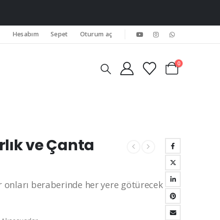
Hesabım
Sepet
Oturum aç
0
rlık ve Çanta
r onları beraberinde her yere götürecek