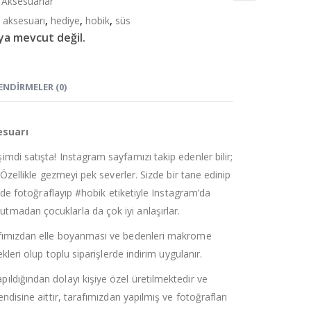
 Aksesuarlar
 aksesuarı
,
hediye
,
hobik
,
süs
ya mevcut değil.
ENDIRMELER (0)
esuarı
mdi satışta! Instagram sayfamızı takip edenler bilir;
. Özellikle gezmeyi pek severler. Sizde bir tane edinip
ir de fotoğraflayıp #hobik etiketiyle Instagram’da
tmadan çocuklarla da çok iyi anlaşırlar.
afımızdan elle boyanması ve bedenleri makrome
ekleri olup toplu siparişlerde indirim uygulanır.
ıldığından dolayı kişiye özel üretilmektedir ve
endisine aittir, tarafımızdan yapılmış ve fotoğrafları