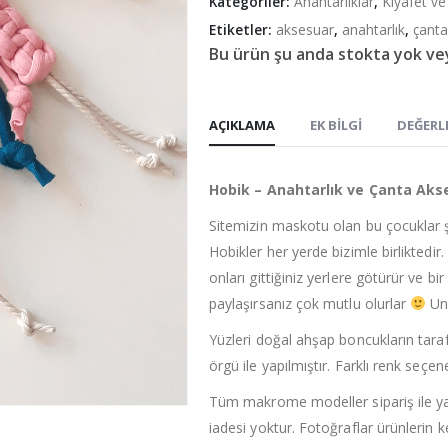
Kategoriler:
Anahtarlıklar
,
Kıyafet ve
Etiketler:
aksesuar
,
anahtarlık
,
çanta
Bu ürün şu anda stokta yok ve
AÇIKLAMA
EK BILGI
DEĞERL
Hobik – Anahtarlık ve Çanta Aks
Sitemizin maskotu olan bu çocuklar şi
Hobikler her yerde bizimle birliktedir
onları gittiğiniz yerlere götürür ve b
paylaşırsanız çok mutlu olurlar
Unu
Yüzleri doğal ahşap boncukların tar
örgü ile yapılmıştır. Farklı renk seçen
Tüm makrome modeller sipariş ile yap
iadesi yoktur. Fotoğraflar ürünlerin k