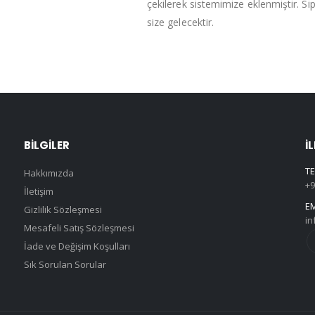
çekilerek sistemimize eklenmiştir. Si
size gelecektir.
BILGILER
İ
TE
Hakkımızda
+9
İletişim
EM
Gizlilik Sözleşmesi
in
Mesafeli Satış Sözleşmesi
İade ve Değişim Koşulları
Sık Sorulan Sorular