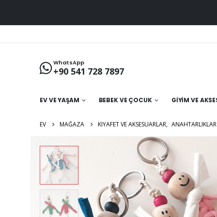
WhatsApp
+90 541 728 7897
EV VE YAŞAM
BEBEK VE ÇOCUK
GIYIM VE AKS
EV
MAĞAZA
KIYAFET VE AKSESUARLAR
,
ANAHTARLIKLAR