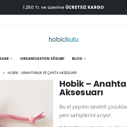
1.250 TL ve üzerine
ÜCRETSİZ KARGO
ESUAR
ORGANIZASYON SÜSLERI
BLOG
HOBIK – ANAHTARLIK VE ÇANTA AKSESUARI
Hobik – Anahta
Aksesuarı
Bu el yapımı sevimli çocukla
yeni sahiplerini arıyor.