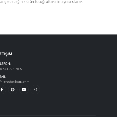
pariş edeceğiniz ürün fotoğraftakinin aynısı olarak
LETIŞIM
LEFON:
0 541 728 7897
AIL:
fo@hobicikutu.com