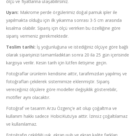
ölçü ve fiyatlarına ulaşabilirsiniz.
Uyarı:
Makrome perde örgülerimiz doğal pamuk ipler ile
yapılmakta olduğu için ilk yıkanma sonrası 3-5 cm arasında
kısalma olabilir. Sipariş için ölçü verirken bu özelliğine göre
sipariş vermeniz gerekmektedir.
Teslim tarihi:
İş yoğunluğuna ve istediğiniz ölçüye göre bağlı
olarak siparişinizi tamamladıktan sonra 20 ila 25 gün içerisinde
kargoya verilir. Kesin tarih için lütfen iletişime geçin.
Fotoğraflar ürünlerin kendisine aittir, tarafımızdan yapılmış ve
fotoğrafları çekilerek sistemimize eklenmiştir. Sipariş
vereceğiniz ölçülere göre modeller değişiklik gösterebilir,
motifler aynı olacaktır.
Fotoğraf ve tasarım Arzu Özgenç’e ait olup çoğaltma ve
kullanım hakkı sadece HobiciKutu’ya aittir. İzinsiz çoğaltılamaz
ve kullanılamaz.
Fotoğrafın çekildiği ışık, ekran ışığı ve ekran kalite farkları