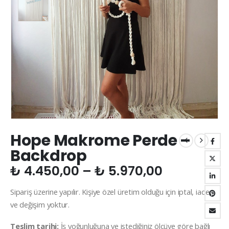
Hope Makrome Perde –
Backdrop
Fiyat
₺
4.450,00
–
₺
5.970,00
aralığı:
Sipariş üzerine yapılır. Kişiye özel üretim olduğu için iptal, iade
₺ 4.450,0
ve değişim yoktur.
-
₺ 5.970,0
Teslim tarihi:
İş yoğunluğuna ve istediğiniz ölçüye göre bağlı