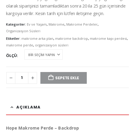
olarak siparişinizi tamamladıktan sonra 20 ila 25 gün içerisinde
kargoya verilir. Kesin tarih için lütfen iletişime geçin.
Kategoriler:
Ev ve Yaşam
,
Makrome
,
Makrome Perdeler
,
Organizasyon Süsleri
Etiketler:
makrome arka plan
,
makrome backdrop
,
makrome kapı perdesi
,
makrome perde
,
organizasyon süsleri
ÖLÇÜ
SEPETE EKLE
AÇIKLAMA
Hope Makrome Perde – Backdrop