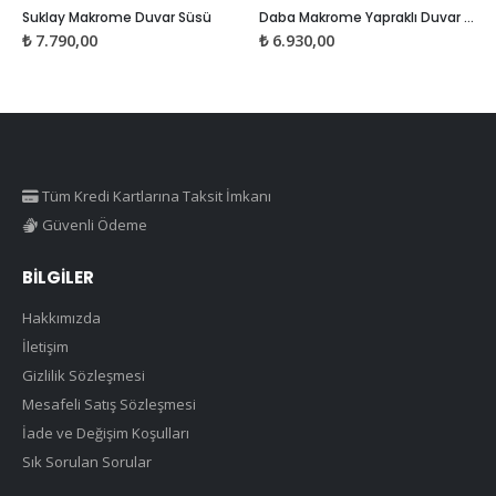
Suklay Makrome Duvar Süsü
Daba Makrome Yapraklı Duvar Süsü
₺
7.790,00
₺
6.930,00
Tüm Kredi Kartlarına Taksit İmkanı
Güvenli Ödeme
BILGILER
Hakkımızda
İletişim
Gizlilik Sözleşmesi
Mesafeli Satış Sözleşmesi
İade ve Değişim Koşulları
Sık Sorulan Sorular