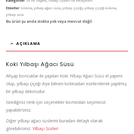
Kategoriler:
Ev ve Yaşam
,
Yılbaşı Süsleri ve Hediyeleri
Etiketler:
kokina
,
yılbaşı ağacı süsü
,
yılbaşı çiçeği
,
yılbaşı çiçeği kokina
,
yılbaşı süsü
Bu ürün şu anda stokta yok veya mevcut değil.
AÇIKLAMA
Koki Yılbaşı Ağacı Süsü
Ahşap boncuklar ile yapılan Koki Yılbaşı Ağacı Süsü el yapımı
olup, yılbaşı çiçeği diye bilinen kokinadan esinlenilerek yapılmış
bir yılbaşı dekorudur.
İstediğiniz renk için seçenekler kısmından seçiminizi
yapabilirsiniz.
Diğer yılbaşı ağacı süslerini buradan detaylı olarak
görebilirsiniz:
Yılbaşı Süsleri