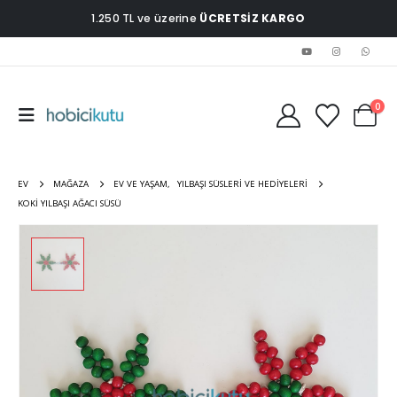
1.250 TL ve üzerine
ÜCRETSİZ KARGO
0
EV
MAĞAZA
EV VE YAŞAM
,
YILBAŞI SÜSLERI VE HEDIYELERI
KOKI YILBAŞI AĞACI SÜSÜ