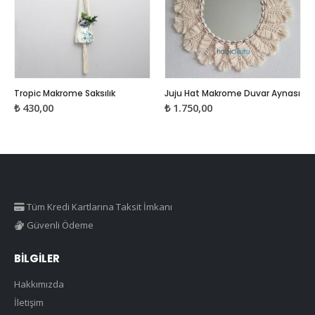
Bu ürünün birden fazla varyasyonu var. Seçenekler ürün sayfasından seçilebilir
Tropic Makrome Saksılık
Juju Hat Makrome Duvar Aynası
₺
430,00
₺
1.750,00
Tüm Kredi Kartlarına Taksit İmkanı
Güvenli Ödeme
BILGILER
Hakkımızda
İletişim