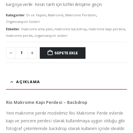
kargoya verilir. Kesin tarih için lütfen iletişime geçin.
Kategoriler:
Ev ve Yaşam
,
Makrome
,
Makrome Perdeler
,
Organizasyon Süsleri
Etiketler:
makrome arka plan
,
makrome backdrop
,
makrome kapı perdesi
,
makrome perde
,
organizasyon süsleri
SEPETE EKLE
AÇIKLAMA
Rio Makrome Kapı Perdesi – Backdrop
Yeni makrome perde modelimiz Rio Makrome Perde evlerde
kapı ve pencere perdesi olarak kullanılmaya uygun olduğu gibi
fotoğraf çekimlerinde backdrop olarak kullanım içinde idealdir.