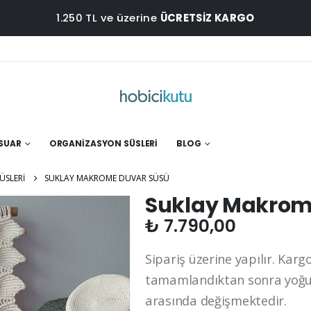
1.250 TL ve üzerine
ÜCRETSİZ KARGO
ESUAR
ORGANIZASYON SÜSLERI
BLOG
ÜSLERI
SUKLAY MAKROME DUVAR SÜSÜ
Suklay Makrom
₺
7.790,00
Sipariş üzerine yapılır. Kargo
tamamlandıktan sonra yoğun
arasında değişmektedir.