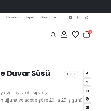
Hesabım
Sepet
Oturum aç
0
e Duvar Süsü
ya veriliş tarihi sipariş
luğuna ve adede göre 20 ila 25 iş günü