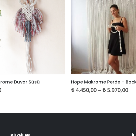
ar. Seçenekler ürün sayfasından seçilebilir
Bu ürünün birden fazla varyasyonu var. Seçenekler ürün sayfasından seçilebilir
e Makrome Perde – Backdrop
Tropic Makrome Saksılı
Fiyat
450,00
–
₺
5.970,00
₺
430,00
aralığı:
₺ 4.450,00
-
₺ 5.970,00
BILGILER
İ