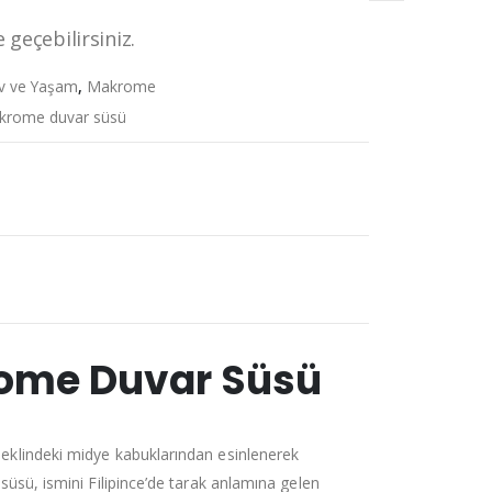
 geçebilirsiniz.
v ve Yaşam
,
Makrome
krome duvar süsü
ome Duvar Süsü
klindeki midye kabuklarından esinlenerek
süsü, ismini Filipince’de tarak anlamına gelen