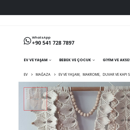
WhatsApp
+90 541 728 7897
EV VE YAŞAM
BEBEK VE ÇOCUK
GIYIM VE AKS
EV
MAĞAZA
EV VE YAŞAM
,
MAKROME
,
DUVAR VE KAPI S