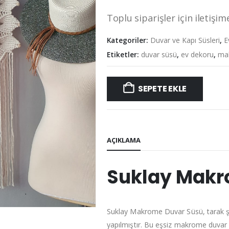
Toplu siparişler için iletişime
Kategoriler:
Duvar ve Kapı Süsleri
,
E
Etiketler:
duvar süsü
,
ev dekoru
,
ma
SEPETE EKLE
AÇIKLAMA
Suklay Makr
Suklay Makrome Duvar Süsü, tarak şe
yapılmıştır. Bu eşsiz makrome duvar 