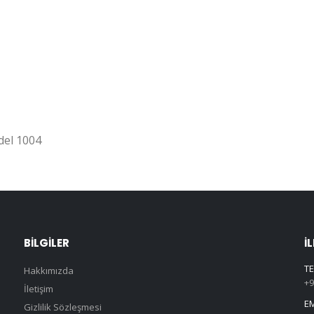
del 1004
BILGILER
İ
TE
Hakkımızda
+9
İletişim
EM
Gizlilik Sözleşmesi