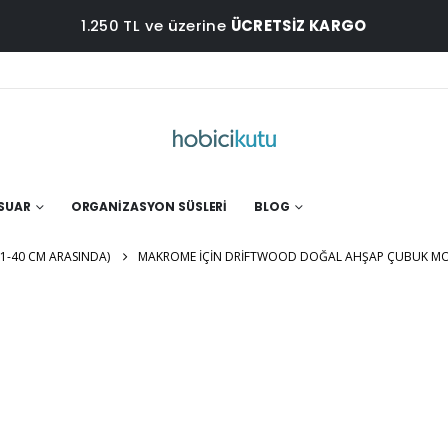
1.250 TL ve üzerine
ÜCRETSİZ KARGO
ESUAR
ORGANIZASYON SÜSLERI
BLOG
-40 CM ARASINDA)
MAKROME İÇIN DRIFTWOOD DOĞAL AHŞAP ÇUBUK MO