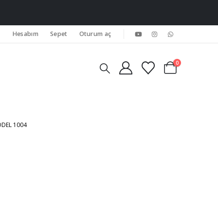
Hesabım
Sepet
Oturum aç
0
DEL 1004