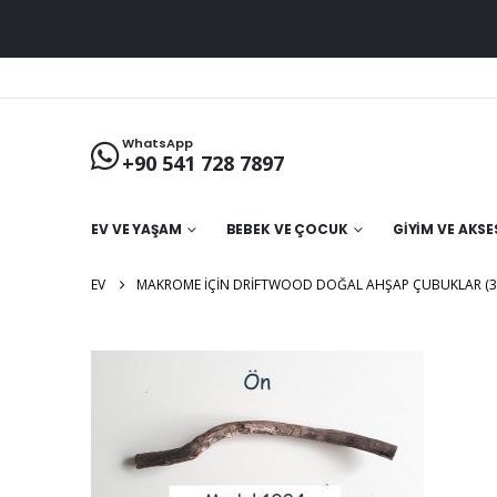
WhatsApp
+90 541 728 7897
EV VE YAŞAM
BEBEK VE ÇOCUK
GIYIM VE AKS
EV
MAKROME İÇIN DRIFTWOOD DOĞAL AHŞAP ÇUBUKLAR (31