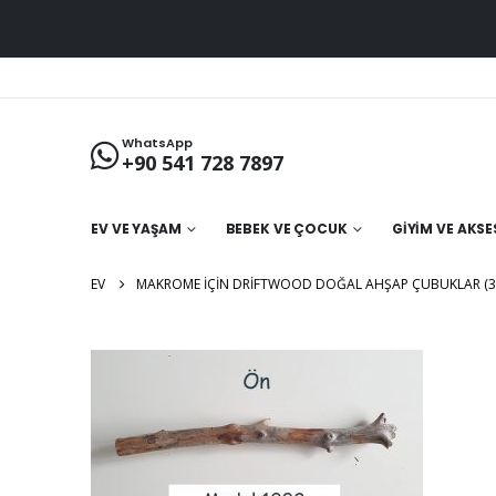
WhatsApp
+90 541 728 7897
EV VE YAŞAM
BEBEK VE ÇOCUK
GIYIM VE AKS
EV
MAKROME İÇIN DRIFTWOOD DOĞAL AHŞAP ÇUBUKLAR (31