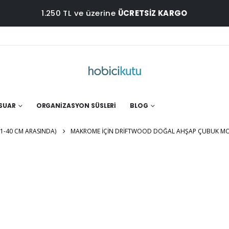
1.250 TL ve üzerine
ÜCRETSİZ KARGO
ESUAR
ORGANIZASYON SÜSLERI
BLOG
-40 CM ARASINDA)
MAKROME İÇIN DRIFTWOOD DOĞAL AHŞAP ÇUBUK MO