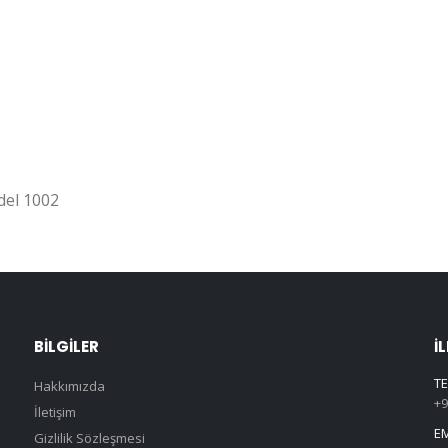
del 1002
BILGILER
İ
TE
Hakkımızda
+9
İletişim
EM
Gizlilik Sözleşmesi