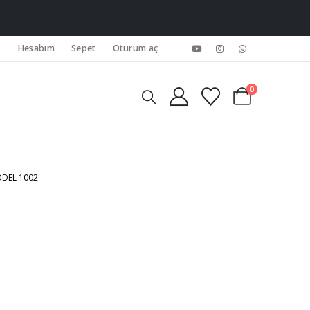
Hesabım
Sepet
Oturum aç
0
DEL 1002