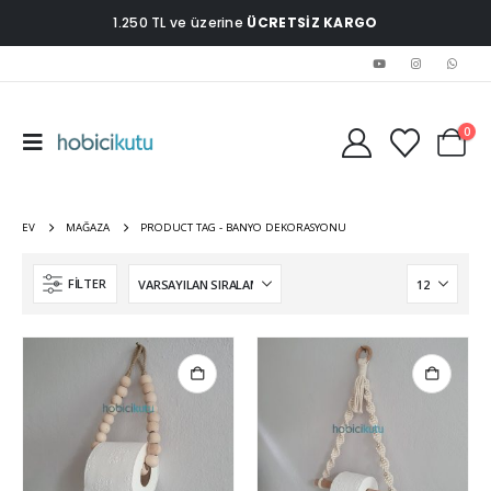
1.250 TL ve üzerine
ÜCRETSİZ KARGO
0
EV
MAĞAZA
PRODUCT TAG -
BANYO DEKORASYONU
FILTER