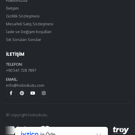
Hakkımızda
İletişim
Gizlilik Sözleşmesi
Mesafeli Satış Sözleşmesi
İade ve Değişim Koşulları
Sık Sorulan Sorular
İLETIŞIM
TELEFON:
+90 541 728 7897
EMAIL:
info@hobicikutu.com
© copyright hobicikutu