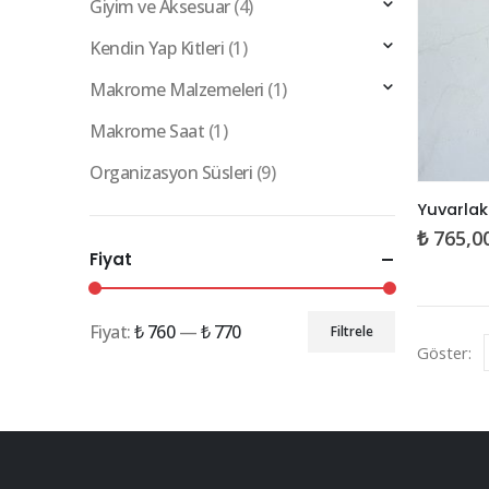
Giyim ve Aksesuar
(4)
Kendin Yap Kitleri
(1)
Makrome Malzemeleri
(1)
Makrome Saat
(1)
Organizasyon Süsleri
(9)
₺
765,0
Fiyat
Fiyat:
₺ 760
—
₺ 770
Filtrele
En
En
Göster:
düşük
yüksek
fiyat
fiyat