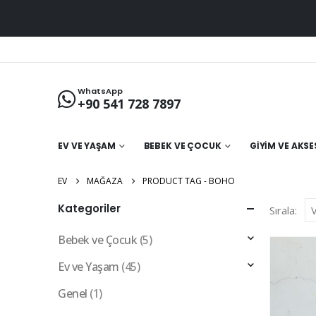
WhatsApp
+90 541 728 7897
EV VE YAŞAM
BEBEK VE ÇOCUK
GIYIM VE AKS
EV
MAĞAZA
PRODUCT TAG -
BOHO
Kategoriler
Sırala:
Bebek ve Çocuk
(5)
Ev ve Yaşam
(45)
Genel
(1)