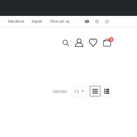
Hesabım
Sepet
Oturum aç
0
Göster: