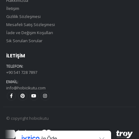
Hakkımızda
İletişim
Gizlilik Sözleşmesi
Mesafeli Satış Sözleşmesi
İade ve Değişim Koşulları
Sık Sorulan Sorular
İLETIŞIM
TELEFON:
+90 541 728 7897
EMAIL:
info@hobicikutu.com
© copyright hobicikutu