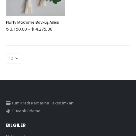
Bu
Fluffy Makrome Baykuş Ailesi
ürünün
Fiyat
₺
3.150,00
–
₺
4.275,00
birden
aralığı:
₺ 3.150,00
fazla
-
₺ 4.275,00
varyasyonu
var.
Seçenekler
ürün
sayfasından
seçilebilir
Tüm Kredi Kartlarına Taksit İmkanı
Güvenli Ödeme
BILGILER