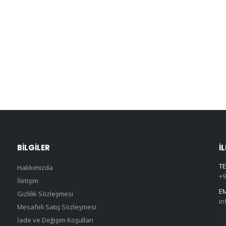
BILGILER
İ
TE
Hakkımızda
+9
İletişim
EM
Gizlilik Sözleşmesi
in
Mesafeli Satış Sözleşmesi
İade ve Değişim Koşulları