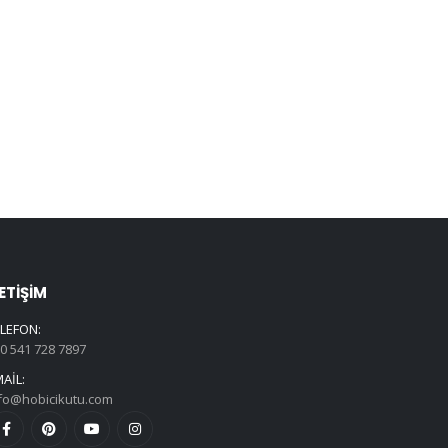
LETIŞIM
LEFON:
0 541 728 7897
AIL:
fo@hobicikutu.com