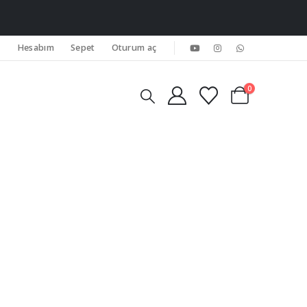
Hesabım
Sepet
Oturum aç
0