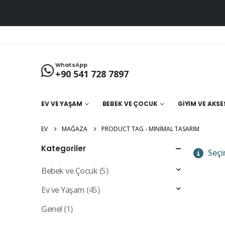
WhatsApp
+90 541 728 7897
EV VE YAŞAM
BEBEK VE ÇOCUK
GIYIM VE AKS
EV
MAĞAZA
PRODUCT TAG -
MINIMAL TASARIM
Kategoriler
Seçi
Bebek ve Çocuk
(5)
Ev ve Yaşam
(45)
Genel
(1)