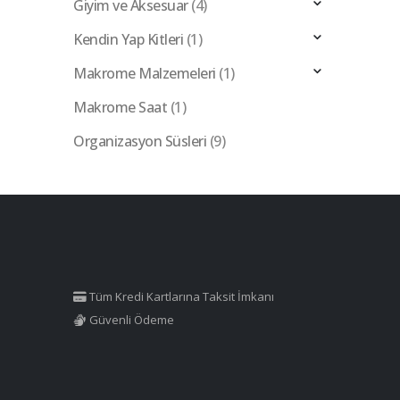
Giyim ve Aksesuar
(4)
Kendin Yap Kitleri
(1)
Makrome Malzemeleri
(1)
Makrome Saat
(1)
Organizasyon Süsleri
(9)
Tüm Kredi Kartlarına Taksit İmkanı
Güvenli Ödeme