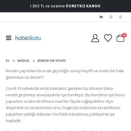
1.250 TL ve üzerine
ÜCRETSİZ KARGO
0
EV
MAĞAZA
KENDIN YAP KITLERI
Kendin yap kitleri ile evde geçirdiğin süreyi keyifli ve üretici bir hale
getirmeye ne dersin?
Covid-19 sebebi ile evde kalmamız gereken bu dönemi daha
verimli geçirmeyi amaçlayanlar içerisindeyiz. Biz kendimiz için bunu
yaparken acaba etrafımıza nasıl bir fayda sağlayabiliriz diye
düşündük ve tasarımcımız Arzu Özgenç’in makrome tasarımlarını
yaparken çektiği videoları YouTube kanalımıza yükleyerek işe
başladık.