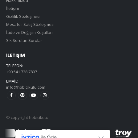
Hakkımızda
İletişim
Gizlilik Sözleşmesi
Mesafeli Satış Sözleşmesi
İade ve Değişim Koşulları
Sık Sorulan Sorular
İLETIŞIM
TELEFON:
+90 541 728 7897
EMAIL:
info@hobicikutu.com
© copyright hobicikutu