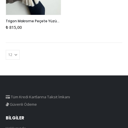
Bu
Trigon Makrome Peçete Yüzüğü – 6 adet
ürünün
₺
815,00
birden
fazla
varyasyonu
var.
Seçenekler
ürün
sayfasından
seçilebilir
Tüm Kredi Kartlarına Taksit İmkanı
Güvenli Ödeme
BILGILER