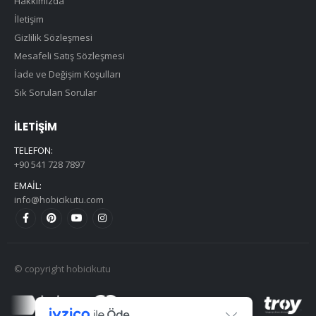
Hakkımızda
İletişim
Gizlilik Sözleşmesi
Mesafeli Satış Sözleşmesi
İade ve Değişim Koşulları
Sık Sorulan Sorular
İLETIŞIM
TELEFON:
+90 541 728 7897
EMAIL:
info@hobicikutu.com
© copyright hobicikutu