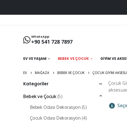
WhatsApp
+90 541 728 7897
EV VE YAŞAM
BEBEK VE ÇOCUK
GIYIM VE AKS
EV
MAĞAZA
BEBEK VE ÇOCUK
ÇOCUK GIYIM AKSESU
Çocuk Giy
Kategoriler
aksesuar 
Bebek ve Çocuk
(5)
Seçi
Bebek Odası Dekorasyon
(5)
Çocuk Odası Dekorasyon
(4)