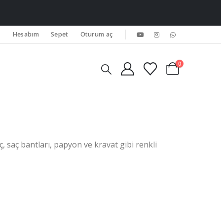
Hesabım
Sepet
Oturum aç
0
, saç bantları, papyon ve kravat gibi renkli