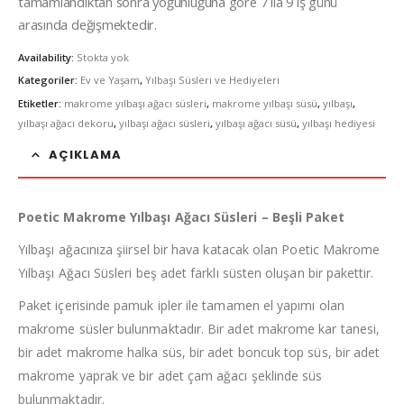
tamamlandıktan sonra yoğunluğuna göre 7 ila 9 iş günü
arasında değişmektedir.
Availability:
Stokta yok
Kategoriler:
Ev ve Yaşam
,
Yılbaşı Süsleri ve Hediyeleri
Etiketler:
makrome yılbaşı ağacı süsleri
,
makrome yılbaşı süsü
,
yılbaşı
,
yılbaşı ağacı dekoru
,
yılbaşı ağacı süsleri
,
yılbaşı ağacı süsü
,
yılbaşı hediyesi
AÇIKLAMA
Poetic Makrome Yılbaşı Ağacı Süsleri – Beşli Paket
Yılbaşı ağacınıza şiirsel bir hava katacak olan Poetic Makrome
Yılbaşı Ağacı Süsleri beş adet farklı süsten oluşan bir pakettir.
Paket içerisinde pamuk ipler ile tamamen el yapımı olan
makrome süsler bulunmaktadır. Bir adet makrome kar tanesi,
bir adet makrome halka süs, bir adet boncuk top süs, bir adet
makrome yaprak ve bir adet çam ağacı şeklinde süs
bulunmaktadır.