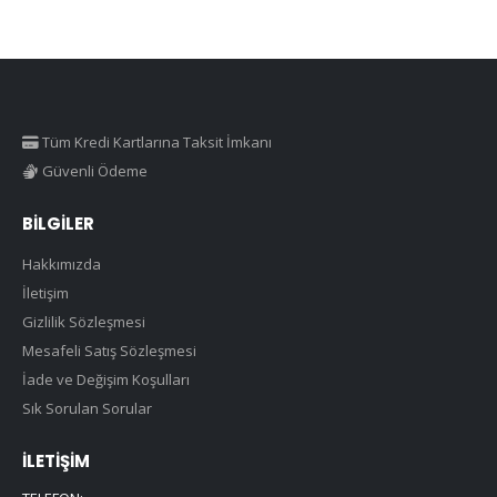
:
0,00
0,00
Tüm Kredi Kartlarına Taksit İmkanı
Güvenli Ödeme
BILGILER
Hakkımızda
İletişim
Gizlilik Sözleşmesi
Mesafeli Satış Sözleşmesi
İade ve Değişim Koşulları
Sık Sorulan Sorular
İLETIŞIM