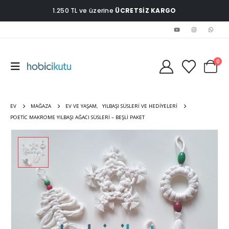
1.250 TL ve üzerine
ÜCRETSİZ KARGO
0
EV
MAĞAZA
EV VE YAŞAM
,
YILBAŞI SÜSLERI VE HEDIYELERI
POETIC MAKROME YILBAŞI AĞACI SÜSLERI – BEŞLI PAKET