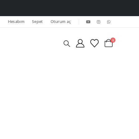
Hesabım
Sepet
Oturum aç
0