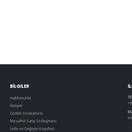
BILGILER
İ
TE
Hakkımızda
+9
İletişim
EM
Gizlilik Sözleşmesi
in
Mesafeli Satış Sözleşmesi
İade ve Değişim Koşulları