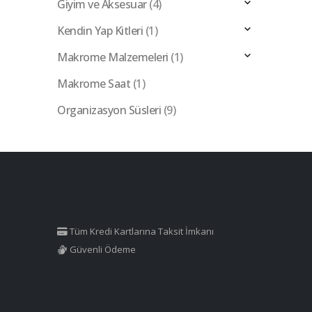
Giyim ve Aksesuar
(4)
Kendin Yap Kitleri
(1)
Makrome Malzemeleri
(1)
Makrome Saat
(1)
Organizasyon Süsleri
(9)
Tüm Kredi Kartlarına Taksit İmkanı
Güvenli Ödeme