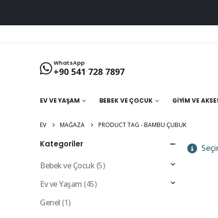
WhatsApp
+90 541 728 7897
EV VE YAŞAM
BEBEK VE ÇOCUK
GIYIM VE AKS
EV
MAĞAZA
PRODUCT TAG -
BAMBU ÇUBUK
Kategoriler
Seçi
Bebek ve Çocuk
(5)
Ev ve Yaşam
(45)
Genel
(1)