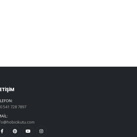
LETIŞIM
LEFON:
0 541 728 7897
AIL:
fo@hobicikutu.com